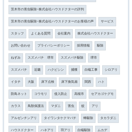
茨木市の害虫駆除･株式会社ハウスドクターの評判
茨木市の害虫駆除･株式会社ハウスドクターのお客様の声
サービス
スタッフ
よくある質問
会社案内
株式会社ハウスドクター
お問い合わせ
プライバシーポリシー
採用情報
駆除
ねずみ
スズメバチ 堺市
スズメバチ駆除
堺市
スズメバチ
近畿
ハクビシン
捕獲
白蟻工事
シロアリ
イタチ
大阪
床下点検
床下換気扇
関西
ハト
防鳥ネット
コウモリ
侵入防止
高槻市
セアカゴケグモ
カラス
鳥獣保護法
マダニ
害虫
蚊
アリ
アルゼンチンアリ
タイワンタケクマバチ
蜂駆除
タカラダニ
ハウスドクター
ハネアリ
羽アリ
白蟻駆除
ムカデ