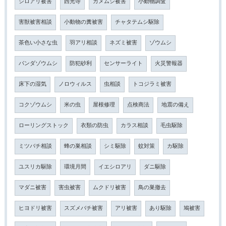
シロアリ被害
西光寺
カメムシ被害
小動物調査
害獣被害相談
小動物の糞被害
チャタテムシ駆除
茶色い小さな虫
羽アリ相談
ネズミ被害
ゾウムシ
パンダゾウムシ
防犯砂利
センサーライト
火災警報器
床下の湿気
ノロウィルス
虫相談
トコジラミ被害
コクゾウムシ
米の虫
屋根修理
点検商法
地震の備え
ローリングストック
衣類の防虫
カラス相談
毛虫駆除
ミツバチ相談
蜂の巣相談
シミ駆除
蚊対策
カ駆除
ユスリカ駆除
環境月間
イエシロアリ
ダニ駆除
マダニ被害
害虫被害
ムクドリ被害
鳥の巣撤去
ヒヨドリ被害
スズメバチ被害
アリ被害
あり駆除
鳩被害