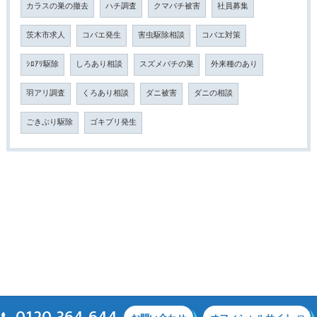
カラスの巣の撤去
ハチ調査
クマバチ被害
社員募集
茨木市求人
コバエ発生
害虫駆除相談
コバエ対策
ｼﾛｱﾘ駆除
しろあり相談
スズメバチの巣
外来種のあり
羽アリ調査
くろあり相談
ダニ被害
ダニの相談
ごきぶり駆除
ゴキブリ発生