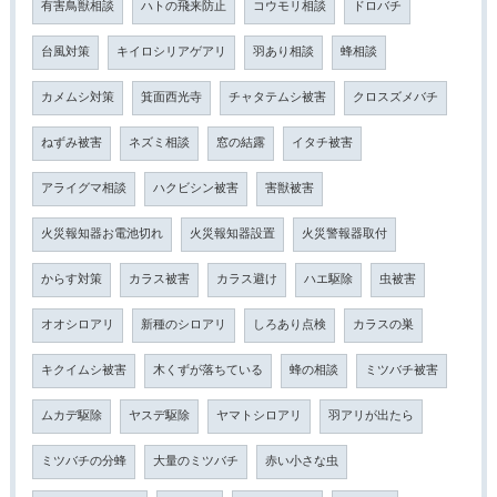
有害鳥獣相談
ハトの飛来防止
コウモリ相談
ドロバチ
台風対策
キイロシリアゲアリ
羽あり相談
蜂相談
カメムシ対策
箕面西光寺
チャタテムシ被害
クロスズメバチ
ねずみ被害
ネズミ相談
窓の結露
イタチ被害
アライグマ相談
ハクビシン被害
害獣被害
火災報知器お電池切れ
火災報知器設置
火災警報器取付
からす対策
カラス被害
カラス避け
ハエ駆除
虫被害
オオシロアリ
新種のシロアリ
しろあり点検
カラスの巣
キクイムシ被害
木くずが落ちている
蜂の相談
ミツバチ被害
ムカデ駆除
ヤスデ駆除
ヤマトシロアリ
羽アリが出たら
ミツバチの分蜂
大量のミツバチ
赤い小さな虫