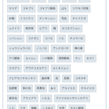
ヤスデ
ゴキブリ
ゴキブリ駆除
はち
コウモリ対策
白蟻
トコジラミ
ナンキンムシ
毛虫
チャドクガ
ムクドリ
鳥対策
ヒアリ
蟻
カツオブシムシ
シバンムシ
コナダニ
コバエ
ハエ
チョウバエ
ショウジョウバエ
ノミバエ
アシナガバチ
蜂の巣
アリ駆除
カメムシ
ハチ駆除
害獣駆除
テン
ネズミ
クロアリ
アワテコヌカアリ
カミキリムシ
クビアカツヤカミキリ
蟲供養
虫
箕面
コオロギ
虫調査
秋の虫
死番虫
あり
アカイエカ
チカイエカ
南京虫
アライグマ
いたち
アメリカカンザイシロアリ
くも
クモ
蜘蛛
しろあり
北摂
ネズミ駆除