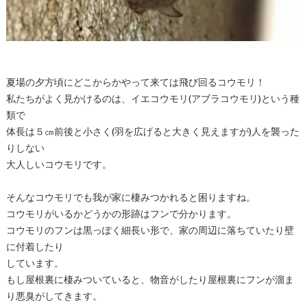
夏場の夕方頃にどこからかやって来ては飛び回るコウモリ！
私たちがよく見かけるのは、イエコウモリ(アブラコウモリ)という種
類で
体長は５㎝前後と小さく(羽を広げると大きく見えますが)人を襲った
りしない
大人しいコウモリです。
そんなコウモリでも我が家に棲みつかれると困りますね。
コウモリがいるかどうかの形跡はフンで分かります。
コウモリのフンは黒っぽく細長い形で、家の周辺に落ちていたり壁
に付着したり
しています。
もし屋根裏に棲みついていると、物音がしたり屋根裏にフンが溜ま
り悪臭がしてきます。