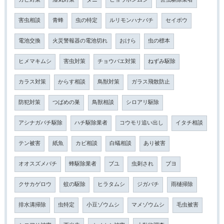
害虫相談
青蜂
虫の特定
ルリモンハナバチ
セイボウ
電池交換
火災警報器の電池切れ
おけら
虫の標本
ヒメマキムシ
害虫対策
チョウバエ対策
ねずみ駆除
カラス対策
からす相談
鳥獣対策
ガラス飛散防止
防犯対策
つばめの巣
鳥獣相談
シロアリ駆除
アシナガバチ駆除
ハチ駆除業者
コウモリ追い出し
イタチ相談
テン被害
紙魚
カビ相談
白蟻相談
あり被害
オオスズメバチ
蜂駆除業者
ブユ
虫刺され
ブヨ
クサカゲロウ
蚊の駆除
ヒラタムシ
ジガバチ
雨樋掃除
排水溝掃除
虫特定
小豆ゾウムシ
マメゾウムシ
毛虫被害