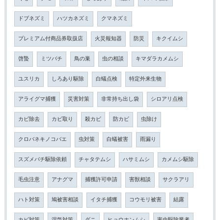
ドブネズミ
ハツカネズミ
クマネズミ
プレミアム付商品券取扱店
火災報知器
防災
キクイムシ
啓蟄
ミツバチ
鳥の巣
虫の相談
キマダラカメムシ
ユスリカ
しろあり駆除
白蟻点検
特定外来生物
アライグマ捕獲
災害対策
非常持ち出し袋
シロアリ点検
カビ除去
カビ取り
殺カビ
防カビ
虫除け
クロバネキノコバエ
虫対策
白蟻被害
雨漏り
スズメバチ駆除依頼
チャタテムシ
ハサミムシ
カメムシ駆除
毛虫注意
アナグマ
捕獲許可申請
害獣相談
サクラアリ
ハト対策
鳩被害相談
イタチ捕獲
コウモリ被害
結露
カビ対策
湿気対策
ダニ
ヒョウホンムシ
害虫駆除業者