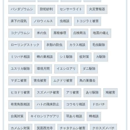
パンダゾウムシ
防犯砂利
センサーライト
火災警報器
床下の湿気
ノロウィルス
虫相談
トコジラミ被害
コクゾウムシ
米の虫
屋根修理
点検商法
地震の備え
ローリングストック
衣類の防虫
カラス相談
毛虫駆除
ミツバチ相談
蜂の巣相談
シミ駆除
蚊対策
カ駆除
ユスリカ駆除
環境月間
イエシロアリ
ダニ駆除
マダニ被害
害虫被害
ムクドリ被害
鳥の巣撤去
ヒヨドリ被害
スズメバチ被害
アリ被害
あり駆除
鳩被害
有害鳥獣相談
ハトの飛来防止
コウモリ相談
ドロバチ
台風対策
キイロシリアゲアリ
羽あり相談
蜂相談
カメムシ対策
箕面西光寺
チャタテムシ被害
クロスズメバチ