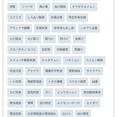
啓蟄
ミツバチ
鳥の巣
虫の相談
キマダラカメムシ
ユスリカ
しろあり駆除
白蟻点検
特定外来生物
アライグマ捕獲
災害対策
非常持ち出し袋
シロアリ点検
カビ除去
カビ取り
殺カビ
防カビ
虫除け
クロバネキノコバエ
虫対策
白蟻被害
雨漏り
スズメバチ駆除依頼
チャタテムシ
ハサミムシ
カメムシ駆除
毛虫注意
アナグマ
捕獲許可申請
害獣相談
サクラアリ
ハト対策
鳩被害相談
イタチ捕獲
コウモリ被害
結露
カビ対策
湿気対策
ダニ
ヒョウホンムシ
害虫駆除業者
害虫相談
青蜂
虫の特定
ルリモンハナバチ
セイボウ
電池交換
火災警報器の電池切れ
おけら
虫の標本