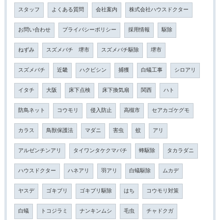
スタッフ
よくある質問
会社案内
株式会社ハウスドクター
お問い合わせ
プライバシーポリシー
採用情報
駆除
ねずみ
スズメバチ 堺市
スズメバチ駆除
堺市
スズメバチ
近畿
ハクビシン
捕獲
白蟻工事
シロアリ
イタチ
大阪
床下点検
床下換気扇
関西
ハト
防鳥ネット
コウモリ
侵入防止
高槻市
セアカゴケグモ
カラス
鳥獣保護法
マダニ
害虫
蚊
アリ
アルゼンチンアリ
タイワンタケクマバチ
蜂駆除
タカラダニ
ハウスドクター
ハネアリ
羽アリ
白蟻駆除
ムカデ
ヤスデ
ゴキブリ
ゴキブリ駆除
はち
コウモリ対策
白蟻
トコジラミ
ナンキンムシ
毛虫
チャドクガ