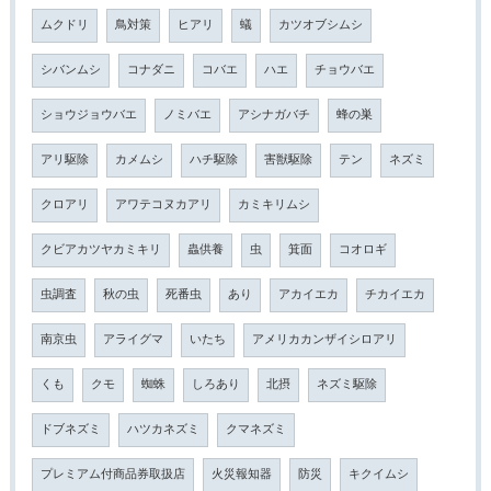
ムクドリ
鳥対策
ヒアリ
蟻
カツオブシムシ
シバンムシ
コナダニ
コバエ
ハエ
チョウバエ
ショウジョウバエ
ノミバエ
アシナガバチ
蜂の巣
アリ駆除
カメムシ
ハチ駆除
害獣駆除
テン
ネズミ
クロアリ
アワテコヌカアリ
カミキリムシ
クビアカツヤカミキリ
蟲供養
虫
箕面
コオロギ
虫調査
秋の虫
死番虫
あり
アカイエカ
チカイエカ
南京虫
アライグマ
いたち
アメリカカンザイシロアリ
くも
クモ
蜘蛛
しろあり
北摂
ネズミ駆除
ドブネズミ
ハツカネズミ
クマネズミ
プレミアム付商品券取扱店
火災報知器
防災
キクイムシ