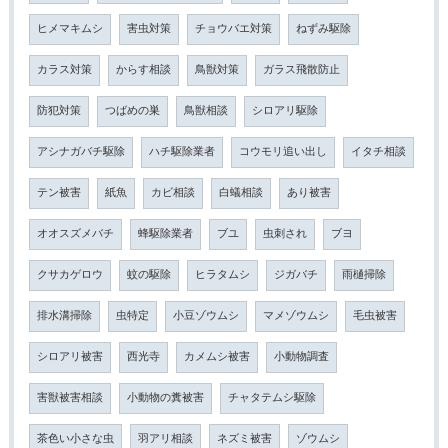
ヒメマキムシ
害虫対策
チョウバエ対策
ねずみ駆除
カラス対策
からす相談
鳥獣対策
ガラス飛散防止
防犯対策
つばめの巣
鳥獣相談
シロアリ駆除
アシナガバチ駆除
ハチ駆除業者
コウモリ追い出し
イタチ相談
テン被害
紙魚
カビ相談
白蟻相談
あり被害
オオスズメバチ
蜂駆除業者
ブユ
虫刺され
ブヨ
クサカゲロウ
蚊の駆除
ヒラタムシ
ジガバチ
雨樋掃除
排水溝掃除
虫特定
小豆ゾウムシ
マメゾウムシ
毛虫被害
シロアリ被害
西光寺
カメムシ被害
小動物調査
害獣被害相談
小動物の糞被害
チャタテムシ駆除
茶色い小さな虫
羽アリ相談
ネズミ被害
ゾウムシ