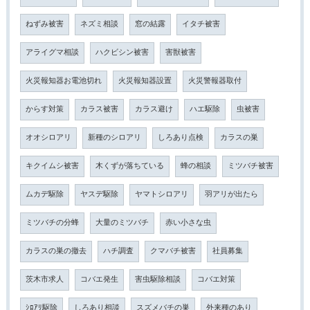
ねずみ被害
ネズミ相談
窓の結露
イタチ被害
アライグマ相談
ハクビシン被害
害獣被害
火災報知器お電池切れ
火災報知器設置
火災警報器取付
からす対策
カラス被害
カラス避け
ハエ駆除
虫被害
オオシロアリ
新種のシロアリ
しろあり点検
カラスの巣
キクイムシ被害
木くずが落ちている
蜂の相談
ミツバチ被害
ムカデ駆除
ヤスデ駆除
ヤマトシロアリ
羽アリが出たら
ミツバチの分蜂
大量のミツバチ
赤い小さな虫
カラスの巣の撤去
ハチ調査
クマバチ被害
社員募集
茨木市求人
コバエ発生
害虫駆除相談
コバエ対策
ｼﾛｱﾘ駆除
しろあり相談
スズメバチの巣
外来種のあり