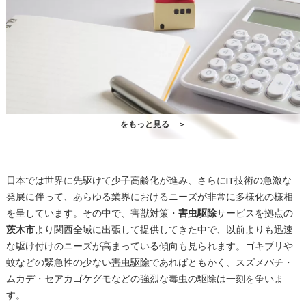
をもっと見る ＞
日本では世界に先駆けて少子高齢化が進み、さらにIT技術の急激な
発展に伴って、あらゆる業界におけるニーズが非常に多様化の様相
を呈しています。その中で、害獣対策・
害虫駆除
サービスを拠点の
茨木市
より関西全域に出張して提供してきた中で、以前よりも迅速
な駆け付けのニーズが高まっている傾向も見られます。ゴキブリや
蚊などの緊急性の少ない
害虫駆除
であればともかく、スズメバチ・
ムカデ・セアカゴケグモなどの強烈な毒虫の駆除は一刻を争いま
す。