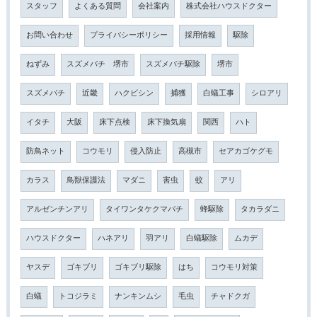
スタッフ
よくある質問
会社案内
株式会社ハウスドクター
お問い合わせ
プライバシーポリシー
採用情報
駆除
ねずみ
スズメバチ 堺市
スズメバチ駆除
堺市
スズメバチ
近畿
ハクビシン
捕獲
白蟻工事
シロアリ
イタチ
大阪
床下点検
床下換気扇
関西
ハト
防鳥ネット
コウモリ
侵入防止
高槻市
セアカゴケグモ
カラス
鳥獣保護法
マダニ
害虫
蚊
アリ
アルゼンチンアリ
タイワンタケクマバチ
蜂駆除
タカラダニ
ハウスドクター
ハネアリ
羽アリ
白蟻駆除
ムカデ
ヤスデ
ゴキブリ
ゴキブリ駆除
はち
コウモリ対策
白蟻
トコジラミ
ナンキンムシ
毛虫
チャドクガ