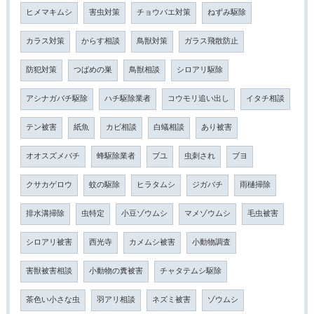
ヒメマキムシ
害虫対策
チョウバエ対策
ねずみ駆除
カラス対策
からす相談
鳥獣対策
ガラス飛散防止
防犯対策
つばめの巣
鳥獣相談
シロアリ駆除
アシナガバチ駆除
ハチ駆除業者
コウモリ追い出し
イタチ相談
テン被害
紙魚
カビ相談
白蟻相談
あり被害
オオスズメバチ
蜂駆除業者
ブユ
虫刺され
ブヨ
クサカゲロウ
蚊の駆除
ヒラタムシ
ジガバチ
雨樋掃除
排水溝掃除
虫特定
小豆ゾウムシ
マメゾウムシ
毛虫被害
シロアリ被害
西光寺
カメムシ被害
小動物調査
害獣被害相談
小動物の糞被害
チャタテムシ駆除
茶色い小さな虫
羽アリ相談
ネズミ被害
ゾウムシ