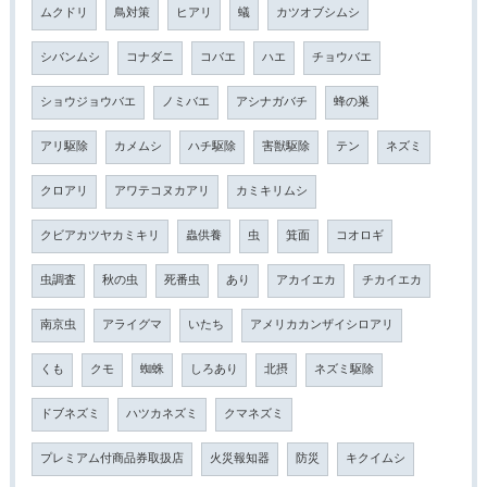
ムクドリ
鳥対策
ヒアリ
蟻
カツオブシムシ
シバンムシ
コナダニ
コバエ
ハエ
チョウバエ
ショウジョウバエ
ノミバエ
アシナガバチ
蜂の巣
アリ駆除
カメムシ
ハチ駆除
害獣駆除
テン
ネズミ
クロアリ
アワテコヌカアリ
カミキリムシ
クビアカツヤカミキリ
蟲供養
虫
箕面
コオロギ
虫調査
秋の虫
死番虫
あり
アカイエカ
チカイエカ
南京虫
アライグマ
いたち
アメリカカンザイシロアリ
くも
クモ
蜘蛛
しろあり
北摂
ネズミ駆除
ドブネズミ
ハツカネズミ
クマネズミ
プレミアム付商品券取扱店
火災報知器
防災
キクイムシ