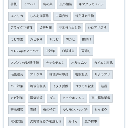
啓蟄
ミツバチ
鳥の巣
虫の相談
キマダラカメムシ
ユスリカ
しろあり駆除
白蟻点検
特定外来生物
アライグマ捕獲
災害対策
非常持ち出し袋
シロアリ点検
カビ除去
カビ取り
殺カビ
防カビ
虫除け
クロバネキノコバエ
虫対策
白蟻被害
雨漏り
スズメバチ駆除依頼
チャタテムシ
ハサミムシ
カメムシ駆除
毛虫注意
アナグマ
捕獲許可申請
害獣相談
サクラアリ
ハト対策
鳩被害相談
イタチ捕獲
コウモリ被害
結露
カビ対策
湿気対策
ダニ
ヒョウホンムシ
害虫駆除業者
害虫相談
青蜂
虫の特定
ルリモンハナバチ
セイボウ
電池交換
火災警報器の電池切れ
おけら
虫の標本