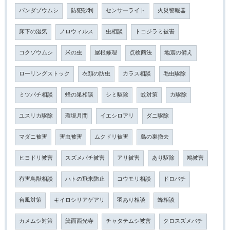
パンダゾウムシ
防犯砂利
センサーライト
火災警報器
床下の湿気
ノロウィルス
虫相談
トコジラミ被害
コクゾウムシ
米の虫
屋根修理
点検商法
地震の備え
ローリングストック
衣類の防虫
カラス相談
毛虫駆除
ミツバチ相談
蜂の巣相談
シミ駆除
蚊対策
カ駆除
ユスリカ駆除
環境月間
イエシロアリ
ダニ駆除
マダニ被害
害虫被害
ムクドリ被害
鳥の巣撤去
ヒヨドリ被害
スズメバチ被害
アリ被害
あり駆除
鳩被害
有害鳥獣相談
ハトの飛来防止
コウモリ相談
ドロバチ
台風対策
キイロシリアゲアリ
羽あり相談
蜂相談
カメムシ対策
箕面西光寺
チャタテムシ被害
クロスズメバチ