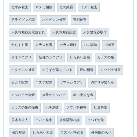
ねずみ被害
ネズミ相談
窓の結露
イタチ被害
アライグマ相談
ハクビシン被害
害獣被害
火災報知器お電池切れ
火災報知器設置
火災警報器取付
からす対策
カラス被害
カラス避け
ハエ駆除
虫被害
オオシロアリ
新種のシロアリ
しろあり点検
カラスの巣
キクイムシ被害
木くずが落ちている
蜂の相談
ミツバチ被害
ムカデ駆除
ヤスデ駆除
ヤマトシロアリ
羽アリが出たら
ミツバチの分蜂
大量のミツバチ
赤い小さな虫
カラスの巣の撤去
ハチ調査
クマバチ被害
社員募集
茨木市求人
コバエ発生
害虫駆除相談
コバエ対策
ｼﾛｱﾘ駆除
しろあり相談
スズメバチの巣
外来種のあり