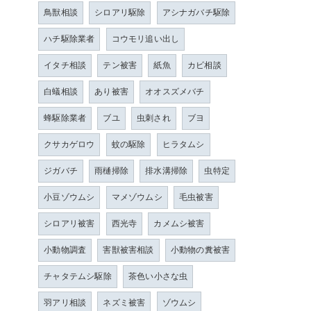
鳥獣相談
シロアリ駆除
アシナガバチ駆除
ハチ駆除業者
コウモリ追い出し
イタチ相談
テン被害
紙魚
カビ相談
白蟻相談
あり被害
オオスズメバチ
蜂駆除業者
ブユ
虫刺され
ブヨ
クサカゲロウ
蚊の駆除
ヒラタムシ
ジガバチ
雨樋掃除
排水溝掃除
虫特定
小豆ゾウムシ
マメゾウムシ
毛虫被害
シロアリ被害
西光寺
カメムシ被害
小動物調査
害獣被害相談
小動物の糞被害
チャタテムシ駆除
茶色い小さな虫
羽アリ相談
ネズミ被害
ゾウムシ