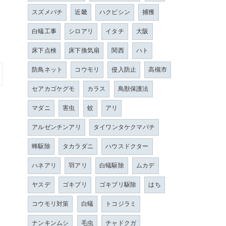
スズメバチ
近畿
ハクビシン
捕獲
白蟻工事
シロアリ
イタチ
大阪
床下点検
床下換気扇
関西
ハト
防鳥ネット
コウモリ
侵入防止
高槻市
セアカゴケグモ
カラス
鳥獣保護法
マダニ
害虫
蚊
アリ
アルゼンチンアリ
タイワンタケクマバチ
蜂駆除
タカラダニ
ハウスドクター
ハネアリ
羽アリ
白蟻駆除
ムカデ
ヤスデ
ゴキブリ
ゴキブリ駆除
はち
コウモリ対策
白蟻
トコジラミ
ナンキンムシ
毛虫
チャドクガ