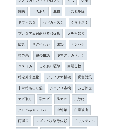
アメリカカンザイシロアリ
くも
クモ
蜘蛛
しろあり
北摂
ネズミ駆除
ドブネズミ
ハツカネズミ
クマネズミ
プレミアム付商品券取扱店
火災報知器
防災
キクイムシ
啓蟄
ミツバチ
鳥の巣
虫の相談
キマダラカメムシ
ユスリカ
しろあり駆除
白蟻点検
特定外来生物
アライグマ捕獲
災害対策
非常持ち出し袋
シロアリ点検
カビ除去
カビ取り
殺カビ
防カビ
虫除け
クロバネキノコバエ
虫対策
白蟻被害
雨漏り
スズメバチ駆除依頼
チャタテムシ