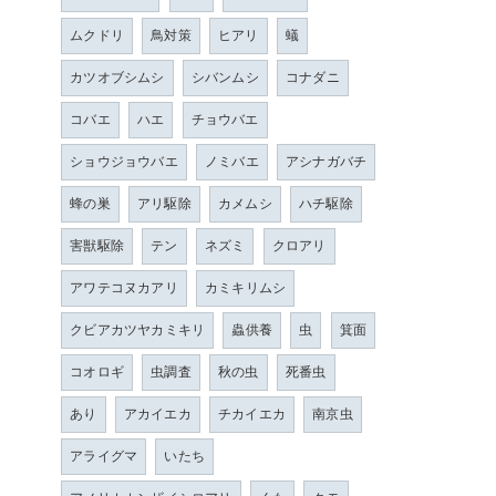
ムクドリ
鳥対策
ヒアリ
蟻
カツオブシムシ
シバンムシ
コナダニ
コバエ
ハエ
チョウバエ
ショウジョウバエ
ノミバエ
アシナガバチ
蜂の巣
アリ駆除
カメムシ
ハチ駆除
害獣駆除
テン
ネズミ
クロアリ
アワテコヌカアリ
カミキリムシ
クビアカツヤカミキリ
蟲供養
虫
箕面
コオロギ
虫調査
秋の虫
死番虫
あり
アカイエカ
チカイエカ
南京虫
アライグマ
いたち