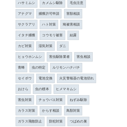
ハサミムシ
カメムシ駆除
毛虫注意
アナグマ
捕獲許可申請
害獣相談
サクラアリ
ハト対策
鳩被害相談
イタチ捕獲
コウモリ被害
結露
カビ対策
湿気対策
ダニ
ヒョウホンムシ
害虫駆除業者
害虫相談
青蜂
虫の特定
ルリモンハナバチ
セイボウ
電池交換
火災警報器の電池切れ
おけら
虫の標本
ヒメマキムシ
害虫対策
チョウバエ対策
ねずみ駆除
カラス対策
からす相談
鳥獣対策
ガラス飛散防止
防犯対策
つばめの巣