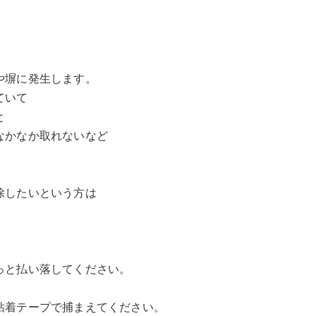
や塀に発生します。
ていて
と
なかなか取れないなど
除したいという方は
っと払い落してください。
粘着テープで捕まえてください。