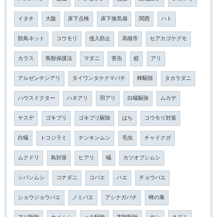
イタチ
大阪
床下点検
床下換気扇
関西
ハト
防鳥ネット
コウモリ
侵入防止
高槻市
セアカゴケグモ
カラス
鳥獣保護法
マダニ
害虫
蚊
アリ
アルゼンチンアリ
タイワンタケクマバチ
蜂駆除
タカラダニ
ハウスドクター
ハネアリ
羽アリ
白蟻駆除
ムカデ
ヤスデ
ゴキブリ
ゴキブリ駆除
はち
コウモリ対策
白蟻
トコジラミ
ナンキンムシ
毛虫
チャドクガ
ムクドリ
鳥対策
ヒアリ
蟻
カツオブシムシ
シバンムシ
コナダニ
コバエ
ハエ
チョウバエ
ショウジョウバエ
ノミバエ
アシナガバチ
蜂の巣