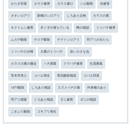
からす対策
カラス被害
カラス避け
ハエ駆除
虫被害
オオシロアリ
新種のシロアリ
しろあり点検
カラスの巣
キクイムシ被害
木くずが落ちている
蜂の相談
ミツバチ被害
ムカデ駆除
ヤスデ駆除
ヤマトシロアリ
羽アリが出たら
ミツバチの分蜂
大量のミツバチ
赤い小さな虫
カラスの巣の撤去
ハチ調査
クマバチ被害
社員募集
茨木市求人
コバエ発生
害虫駆除相談
コバエ対策
ｼﾛｱﾘ駆除
しろあり相談
スズメバチの巣
外来種のあり
羽アリ調査
くろあり相談
ダニ被害
ダニの相談
ごきぶり駆除
ゴキブリ発生