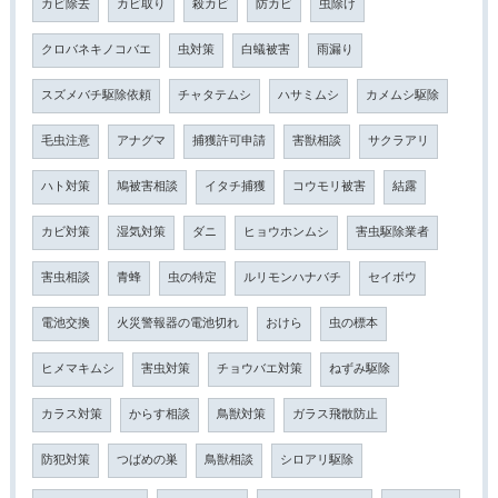
カビ除去
カビ取り
殺カビ
防カビ
虫除け
クロバネキノコバエ
虫対策
白蟻被害
雨漏り
スズメバチ駆除依頼
チャタテムシ
ハサミムシ
カメムシ駆除
毛虫注意
アナグマ
捕獲許可申請
害獣相談
サクラアリ
ハト対策
鳩被害相談
イタチ捕獲
コウモリ被害
結露
カビ対策
湿気対策
ダニ
ヒョウホンムシ
害虫駆除業者
害虫相談
青蜂
虫の特定
ルリモンハナバチ
セイボウ
電池交換
火災警報器の電池切れ
おけら
虫の標本
ヒメマキムシ
害虫対策
チョウバエ対策
ねずみ駆除
カラス対策
からす相談
鳥獣対策
ガラス飛散防止
防犯対策
つばめの巣
鳥獣相談
シロアリ駆除