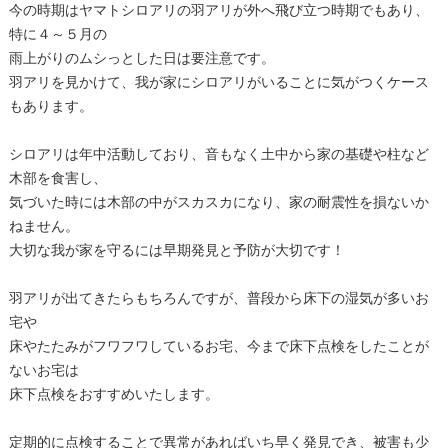
今の時期はヤマトシロアリの羽アリが外へ飛び立つ時期でもあり、
特に４～５月の
雨上がりのムシっとした日は要注意です。
羽アリを見かけて、我が家にシロアリがいることに気がつくケース
もあります。
シロアリは年中活動しており、音もなく土中から家の基礎や柱など
木部を食害し、
気づいた時には木部の中がスカスカになり、家の耐震性を損ないか
ねません。
大切な我が家を守るには早期発見と予防が大切です！
羽アリが出てきたらもちろんですが、普段から床下の湿気が多いお
宅や
床やたたみがフワフワしているお宅、今まで床下点検をしたことが
ないお宅は
床下点検をおすすめいたします。
定期的に点検することで異常があればいち早く発見でき、被害も少