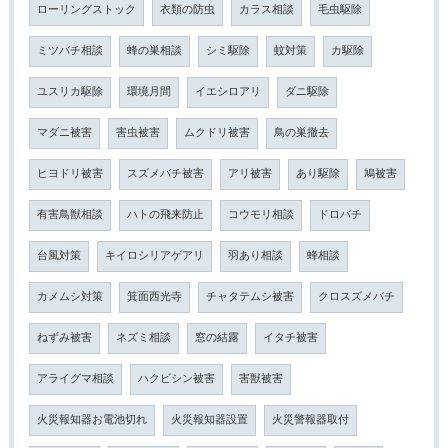
ローリングストック
衣類の防虫
カラス相談
毛虫駆除
ミツバチ相談
蜂の巣相談
シミ駆除
蚊対策
カ駆除
ユスリカ駆除
環境月間
イエシロアリ
ダニ駆除
マダニ被害
害虫被害
ムクドリ被害
鳥の巣撤去
ヒヨドリ被害
スズメバチ被害
アリ被害
あり駆除
鳩被害
有害鳥獣相談
ハトの飛来防止
コウモリ相談
ドロバチ
台風対策
キイロシリアゲアリ
羽あり相談
蜂相談
カメムシ対策
箕面西光寺
チャタテムシ被害
クロスズメバチ
ねずみ被害
ネズミ相談
窓の結露
イタチ被害
アライグマ相談
ハクビシン被害
害獣被害
火災報知器お電池切れ
火災報知器設置
火災警報器取付