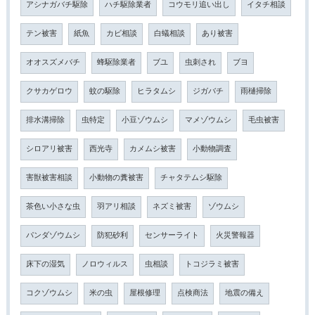
アシナガバチ駆除
ハチ駆除業者
コウモリ追い出し
イタチ相談
テン被害
紙魚
カビ相談
白蟻相談
あり被害
オオスズメバチ
蜂駆除業者
ブユ
虫刺され
ブヨ
クサカゲロウ
蚊の駆除
ヒラタムシ
ジガバチ
雨樋掃除
排水溝掃除
虫特定
小豆ゾウムシ
マメゾウムシ
毛虫被害
シロアリ被害
西光寺
カメムシ被害
小動物調査
害獣被害相談
小動物の糞被害
チャタテムシ駆除
茶色い小さな虫
羽アリ相談
ネズミ被害
ゾウムシ
パンダゾウムシ
防犯砂利
センサーライト
火災警報器
床下の湿気
ノロウィルス
虫相談
トコジラミ被害
コクゾウムシ
米の虫
屋根修理
点検商法
地震の備え