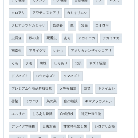
アリ駆除
カメムシ
ハチ駆除
害獣駆除
テン
ネズミ
クロアリ
アワテコヌカアリ
カミキリムシ
クビアカツヤカミキリ
蟲供養
虫
箕面
コオロギ
虫調査
秋の虫
死番虫
あり
アカイエカ
チカイエカ
南京虫
アライグマ
いたち
アメリカカンザイシロアリ
くも
クモ
蜘蛛
しろあり
北摂
ネズミ駆除
ドブネズミ
ハツカネズミ
クマネズミ
プレミアム付商品券取扱店
火災報知器
防災
キクイムシ
啓蟄
ミツバチ
鳥の巣
虫の相談
キマダラカメムシ
ユスリカ
しろあり駆除
白蟻点検
特定外来生物
アライグマ捕獲
災害対策
非常持ち出し袋
シロアリ点検