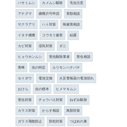
ハサミムシ
カメムシ駆除
毛虫注意
アナグマ
捕獲許可申請
害獣相談
サクラアリ
ハト対策
鳩被害相談
イタチ捕獲
コウモリ被害
結露
カビ対策
湿気対策
ダニ
ヒョウホンムシ
害虫駆除業者
害虫相談
青蜂
虫の特定
ルリモンハナバチ
セイボウ
電池交換
火災警報器の電池切れ
おけら
虫の標本
ヒメマキムシ
害虫対策
チョウバエ対策
ねずみ駆除
カラス対策
からす相談
鳥獣対策
ガラス飛散防止
防犯対策
つばめの巣