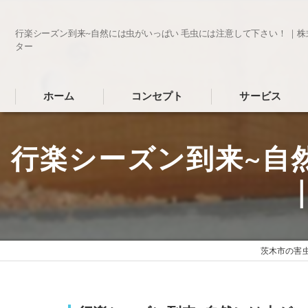
行楽シーズン到来~自然には虫がいっぱい 毛虫には注意して下さい！ ｜
ター
ホーム
コンセプト
サービス
行楽シーズン到来~自
茨木市の害