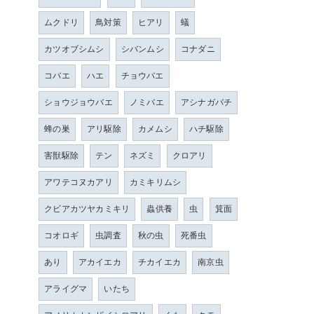
ムクドリ
鳥対策
ヒアリ
蟻
カツオブシムシ
シバンムシ
コナダニ
コバエ
ハエ
チョウバエ
ショウジョウバエ
ノミバエ
アシナガバチ
蜂の巣
アリ駆除
カメムシ
ハチ駆除
害獣駆除
テン
ネズミ
クロアリ
アワテコヌカアリ
カミキリムシ
クビアカツヤカミキリ
蟲供養
虫
箕面
コオロギ
虫調査
秋の虫
死番虫
あり
アカイエカ
チカイエカ
南京虫
アライグマ
いたち