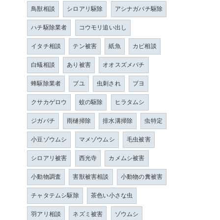
鳥獣相談
シロアリ駆除
アシナガバチ駆除
ハチ駆除業者
コウモリ追い出し
イタチ相談
テン被害
紙魚
カビ相談
白蟻相談
あり被害
オオスズメバチ
蜂駆除業者
ブユ
虫刺され
ブヨ
クサカゲロウ
蚊の駆除
ヒラタムシ
ジガバチ
雨樋掃除
排水溝掃除
虫特定
小豆ゾウムシ
マメゾウムシ
毛虫被害
シロアリ被害
西光寺
カメムシ被害
小動物調査
害獣被害相談
小動物の糞被害
チャタテムシ駆除
茶色い小さな虫
羽アリ相談
ネズミ被害
ゾウムシ