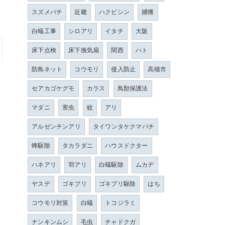
スズメバチ
近畿
ハクビシン
捕獲
白蟻工事
シロアリ
イタチ
大阪
床下点検
床下換気扇
関西
ハト
防鳥ネット
コウモリ
侵入防止
高槻市
セアカゴケグモ
カラス
鳥獣保護法
マダニ
害虫
蚊
アリ
アルゼンチンアリ
タイワンタケクマバチ
蜂駆除
タカラダニ
ハウスドクター
ハネアリ
羽アリ
白蟻駆除
ムカデ
ヤスデ
ゴキブリ
ゴキブリ駆除
はち
コウモリ対策
白蟻
トコジラミ
ナンキンムシ
毛虫
チャドクガ