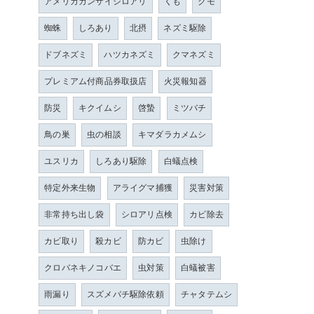
アメリカカンザイシロアリ
くも
クモ
蜘蛛
しろあり
北摂
ネズミ駆除
ドブネズミ
ハツカネズミ
クマネズミ
プレミアム付商品券取扱店
火災報知器
防災
キクイムシ
啓蟄
ミツバチ
鳥の巣
虫の相談
キマダラカメムシ
ユスリカ
しろあり駆除
白蟻点検
特定外来生物
アライグマ捕獲
災害対策
非常持ち出し袋
シロアリ点検
カビ除去
カビ取り
殺カビ
防カビ
虫除け
クロバネキノコバエ
虫対策
白蟻被害
雨漏り
スズメバチ駆除依頼
チャタテムシ