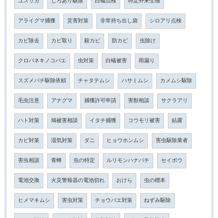
ユスリカ
しろあり駆除
白蟻点検
特定外来生物
アライグマ捕獲
災害対策
非常持ち出し袋
シロアリ点検
カビ除去
カビ取り
殺カビ
防カビ
虫除け
クロバネキノコバエ
虫対策
白蟻被害
雨漏り
スズメバチ駆除依頼
チャタテムシ
ハサミムシ
カメムシ駆除
毛虫注意
アナグマ
捕獲許可申請
害獣相談
サクラアリ
ハト対策
鳩被害相談
イタチ捕獲
コウモリ被害
結露
カビ対策
湿気対策
ダニ
ヒョウホンムシ
害虫駆除業者
害虫相談
青蜂
虫の特定
ルリモンハナバチ
セイボウ
電池交換
火災警報器の電池切れ
おけら
虫の標本
ヒメマキムシ
害虫対策
チョウバエ対策
ねずみ駆除