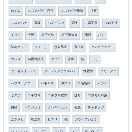
ねずみ
スズメバチ 堺市
スズメバチ駆除
堺市
スズメバチ
近畿
ハクビシン
捕獲
白蟻工事
シロアリ
イタチ
大阪
床下点検
床下換気扇
関西
ハト
防鳥ネット
コウモリ
侵入防止
高槻市
セアカゴケグモ
カラス
鳥獣保護法
マダニ
害虫
蚊
アリ
アルゼンチンアリ
タイワンタケクマバチ
蜂駆除
タカラダニ
ハウスドクター
ハネアリ
羽アリ
白蟻駆除
ムカデ
ヤスデ
ゴキブリ
ゴキブリ駆除
はち
コウモリ対策
白蟻
トコジラミ
ナンキンムシ
毛虫
チャドクガ
ムクドリ
鳥対策
ヒアリ
蟻
カツオブシムシ
シバンムシ
コナダニ
コバエ
ハエ
チョウバエ