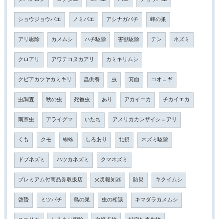
ショウジョウバエ
ノミバエ
アシナガバチ
蜂の巣
アリ駆除
カメムシ
ハチ駆除
害獣駆除
テン
ネズミ
クロアリ
アワテコヌカアリ
カミキリムシ
クビアカツヤカミキリ
蟲供養
虫
箕面
コオロギ
虫調査
秋の虫
死番虫
あり
アカイエカ
チカイエカ
南京虫
アライグマ
いたち
アメリカカンザイシロアリ
くも
クモ
蜘蛛
しろあり
北摂
ネズミ駆除
ドブネズミ
ハツカネズミ
クマネズミ
プレミアム付商品券取扱店
火災報知器
防災
キクイムシ
啓蟄
ミツバチ
鳥の巣
虫の相談
キマダラカメムシ