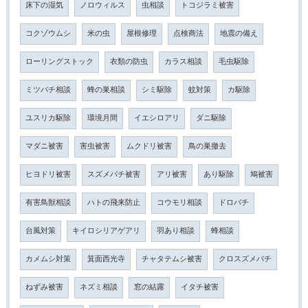
床下の湿気
ノロウィルス
虫相談
トコジラミ被害
コクゾウムシ
米の虫
屋根修理
点検商法
地震の備え
ローリングストック
衣類の防虫
カラス相談
毛虫駆除
ミツバチ相談
蜂の巣相談
シミ駆除
蚊対策
カ駆除
ユスリカ駆除
環境月間
イエシロアリ
ダニ駆除
マダニ被害
害虫被害
ムクドリ被害
鳥の巣撤去
ヒヨドリ被害
スズメバチ被害
アリ被害
あり駆除
鳩被害
有害鳥獣相談
ハトの飛来防止
コウモリ相談
ドロバチ
台風対策
キイロシリアゲアリ
羽あり相談
蜂相談
カメムシ対策
箕面西光寺
チャタテムシ被害
クロスズメバチ
ねずみ被害
ネズミ相談
窓の結露
イタチ被害