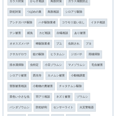
カラス対策
からす相談
鳥獣対策
ガラス飛散防止
防犯対策
つばめの巣
鳥獣相談
シロアリ駆除
アシナガバチ駆除
ハチ駆除業者
コウモリ追い出し
イタチ相談
テン被害
紙魚
カビ相談
白蟻相談
あり被害
オオスズメバチ
蜂駆除業者
ブユ
虫刺され
ブヨ
クサカゲロウ
蚊の駆除
ヒラタムシ
ジガバチ
雨樋掃除
排水溝掃除
虫特定
小豆ゾウムシ
マメゾウムシ
毛虫被害
シロアリ被害
西光寺
カメムシ被害
小動物調査
害獣被害相談
小動物の糞被害
チャタテムシ駆除
茶色い小さな虫
羽アリ相談
ネズミ被害
ゾウムシ
パンダゾウムシ
防犯砂利
センサーライト
火災警報器