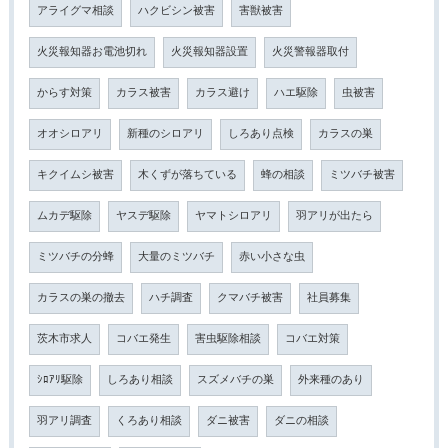
アライグマ相談
ハクビシン被害
害獣被害
火災報知器お電池切れ
火災報知器設置
火災警報器取付
からす対策
カラス被害
カラス避け
ハエ駆除
虫被害
オオシロアリ
新種のシロアリ
しろあり点検
カラスの巣
キクイムシ被害
木くずが落ちている
蜂の相談
ミツバチ被害
ムカデ駆除
ヤスデ駆除
ヤマトシロアリ
羽アリが出たら
ミツバチの分蜂
大量のミツバチ
赤い小さな虫
カラスの巣の撤去
ハチ調査
クマバチ被害
社員募集
茨木市求人
コバエ発生
害虫駆除相談
コバエ対策
ｼﾛｱﾘ駆除
しろあり相談
スズメバチの巣
外来種のあり
羽アリ調査
くろあり相談
ダニ被害
ダニの相談