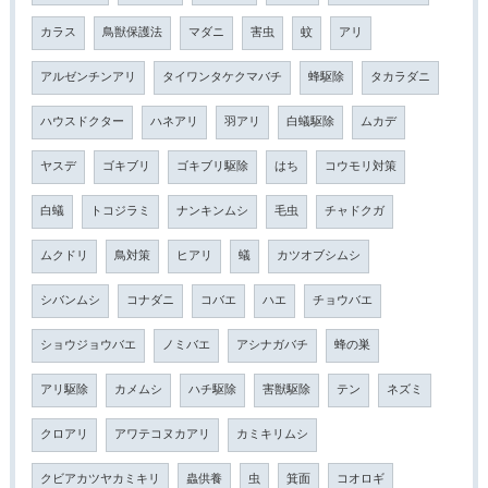
カラス
鳥獣保護法
マダニ
害虫
蚊
アリ
アルゼンチンアリ
タイワンタケクマバチ
蜂駆除
タカラダニ
ハウスドクター
ハネアリ
羽アリ
白蟻駆除
ムカデ
ヤスデ
ゴキブリ
ゴキブリ駆除
はち
コウモリ対策
白蟻
トコジラミ
ナンキンムシ
毛虫
チャドクガ
ムクドリ
鳥対策
ヒアリ
蟻
カツオブシムシ
シバンムシ
コナダニ
コバエ
ハエ
チョウバエ
ショウジョウバエ
ノミバエ
アシナガバチ
蜂の巣
アリ駆除
カメムシ
ハチ駆除
害獣駆除
テン
ネズミ
クロアリ
アワテコヌカアリ
カミキリムシ
クビアカツヤカミキリ
蟲供養
虫
箕面
コオロギ