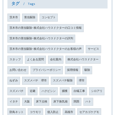
タグ
Tags
茨木市
害虫駆除
コンセプト
茨木市の害虫駆除･株式会社ハウスドクターの口コミ情報
茨木市の害虫駆除･株式会社ハウスドクターの評判
茨木市の害虫駆除･株式会社ハウスドクターのお客様の声
サービス
スタッフ
よくある質問
会社案内
株式会社ハウスドクター
お問い合わせ
プライバシーポリシー
採用情報
駆除
ねずみ
スズメバチ 堺市
スズメバチ駆除
堺市
スズメバチ
近畿
ハクビシン
捕獲
白蟻工事
シロアリ
イタチ
大阪
床下点検
床下換気扇
関西
ハト
防鳥ネット
コウモリ
侵入防止
高槻市
セアカゴケグモ