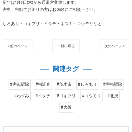
新年は1月5日(木)から通常営業致します。
害虫・害獣でお困りの方はお気軽にご相談下さい。
しろあり・ゴキブリ・イタチ・ネズミ・コウモリなど
< 前のページ
一覧に戻る
次のページ >
関連タグ
#害獣駆除
#虫調査
#茨木市
#しろあり
#害虫駆除
#ねずみ
#イタチ
#ゴキブリ
#コウモリ
#北摂
#大阪