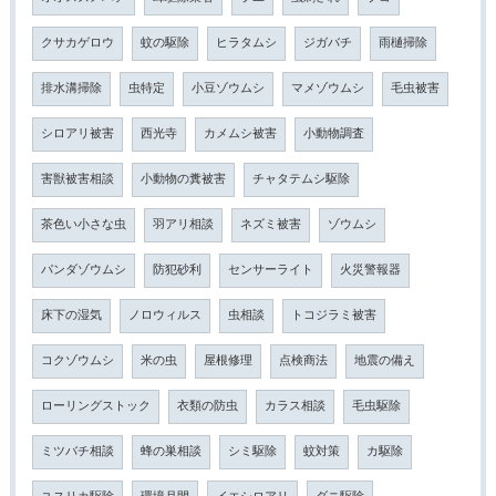
クサカゲロウ
蚊の駆除
ヒラタムシ
ジガバチ
雨樋掃除
排水溝掃除
虫特定
小豆ゾウムシ
マメゾウムシ
毛虫被害
シロアリ被害
西光寺
カメムシ被害
小動物調査
害獣被害相談
小動物の糞被害
チャタテムシ駆除
茶色い小さな虫
羽アリ相談
ネズミ被害
ゾウムシ
パンダゾウムシ
防犯砂利
センサーライト
火災警報器
床下の湿気
ノロウィルス
虫相談
トコジラミ被害
コクゾウムシ
米の虫
屋根修理
点検商法
地震の備え
ローリングストック
衣類の防虫
カラス相談
毛虫駆除
ミツバチ相談
蜂の巣相談
シミ駆除
蚊対策
カ駆除