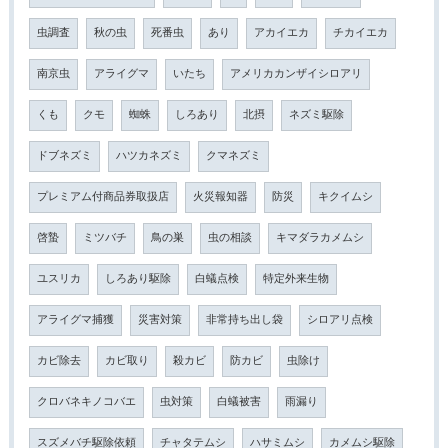
虫調査
秋の虫
死番虫
あり
アカイエカ
チカイエカ
南京虫
アライグマ
いたち
アメリカカンザイシロアリ
くも
クモ
蜘蛛
しろあり
北摂
ネズミ駆除
ドブネズミ
ハツカネズミ
クマネズミ
プレミアム付商品券取扱店
火災報知器
防災
キクイムシ
啓蟄
ミツバチ
鳥の巣
虫の相談
キマダラカメムシ
ユスリカ
しろあり駆除
白蟻点検
特定外来生物
アライグマ捕獲
災害対策
非常持ち出し袋
シロアリ点検
カビ除去
カビ取り
殺カビ
防カビ
虫除け
クロバネキノコバエ
虫対策
白蟻被害
雨漏り
スズメバチ駆除依頼
チャタテムシ
ハサミムシ
カメムシ駆除