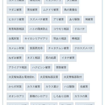
ユスリカ駆除
環境月間
イエシロアリ
ダニ駆除
マダニ被害
害虫被害
ムクドリ被害
鳥の巣撤去
ヒヨドリ被害
スズメバチ被害
アリ被害
あり駆除
鳩被害
有害鳥獣相談
ハトの飛来防止
コウモリ相談
ドロバチ
台風対策
キイロシリアゲアリ
羽あり相談
蜂相談
カメムシ対策
箕面西光寺
チャタテムシ被害
クロスズメバチ
ねずみ被害
ネズミ相談
窓の結露
イタチ被害
アライグマ相談
ハクビシン被害
害獣被害
火災報知器お電池切れ
火災報知器設置
火災警報器取付
からす対策
カラス被害
カラス避け
ハエ駆除
虫被害
オオシロアリ
新種のシロアリ
しろあり点検
カラスの巣