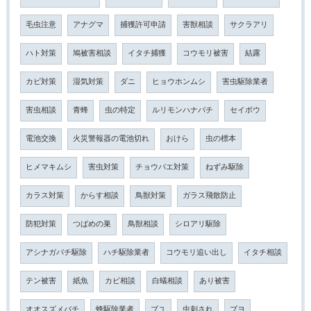
毛虫注意
アナグマ
捕獲許可申請
害獣相談
サクラアリ
ハト対策
鳩被害相談
イタチ捕獲
コウモリ被害
結露
カビ対策
湿気対策
ダニ
ヒョウホンムシ
害虫駆除業者
害虫相談
青蜂
虫の特定
ルリモンハナバチ
セイボウ
電池交換
火災警報器の電池切れ
おけら
虫の標本
ヒメマキムシ
害虫対策
チョウバエ対策
ねずみ駆除
カラス対策
からす相談
鳥獣対策
ガラス飛散防止
防犯対策
つばめの巣
鳥獣相談
シロアリ駆除
アシナガバチ駆除
ハチ駆除業者
コウモリ追い出し
イタチ相談
テン被害
紙魚
カビ相談
白蟻相談
あり被害
オオスズメバチ
蜂駆除業者
ブユ
虫刺され
ブヨ