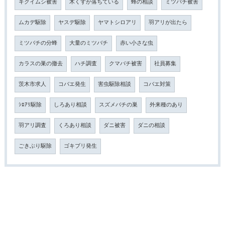
キクイムシ被害
木くずが落ちている
蜂の相談
ミツバチ被害
ムカデ駆除
ヤスデ駆除
ヤマトシロアリ
羽アリが出たら
ミツバチの分蜂
大量のミツバチ
赤い小さな虫
カラスの巣の撤去
ハチ調査
クマバチ被害
社員募集
茨木市求人
コバエ発生
害虫駆除相談
コバエ対策
ｼﾛｱﾘ駆除
しろあり相談
スズメバチの巣
外来種のあり
羽アリ調査
くろあり相談
ダニ被害
ダニの相談
ごきぶり駆除
ゴキブリ発生