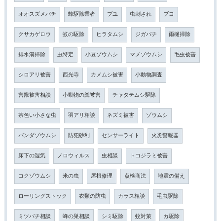
オオスズメバチ
蜂駆除業者
ブユ
虫刺され
ブヨ
クサカゲロウ
蚊の駆除
ヒラタムシ
ジガバチ
雨樋掃除
排水溝掃除
虫特定
小豆ゾウムシ
マメゾウムシ
毛虫被害
シロアリ被害
西光寺
カメムシ被害
小動物調査
害獣被害相談
小動物の糞被害
チャタテムシ駆除
茶色い小さな虫
羽アリ相談
ネズミ被害
ゾウムシ
パンダゾウムシ
防犯砂利
センサーライト
火災警報器
床下の湿気
ノロウィルス
虫相談
トコジラミ被害
コクゾウムシ
米の虫
屋根修理
点検商法
地震の備え
ローリングストック
衣類の防虫
カラス相談
毛虫駆除
ミツバチ相談
蜂の巣相談
シミ駆除
蚊対策
カ駆除