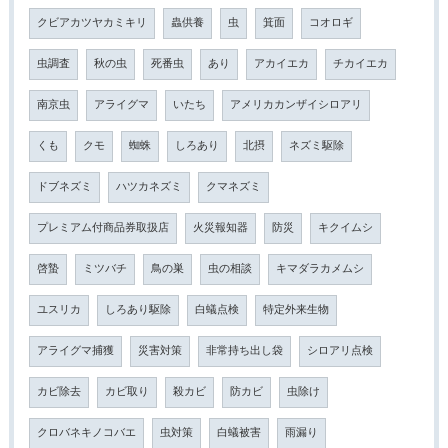
クビアカツヤカミキリ
蟲供養
虫
箕面
コオロギ
虫調査
秋の虫
死番虫
あり
アカイエカ
チカイエカ
南京虫
アライグマ
いたち
アメリカカンザイシロアリ
くも
クモ
蜘蛛
しろあり
北摂
ネズミ駆除
ドブネズミ
ハツカネズミ
クマネズミ
プレミアム付商品券取扱店
火災報知器
防災
キクイムシ
啓蟄
ミツバチ
鳥の巣
虫の相談
キマダラカメムシ
ユスリカ
しろあり駆除
白蟻点検
特定外来生物
アライグマ捕獲
災害対策
非常持ち出し袋
シロアリ点検
カビ除去
カビ取り
殺カビ
防カビ
虫除け
クロバネキノコバエ
虫対策
白蟻被害
雨漏り