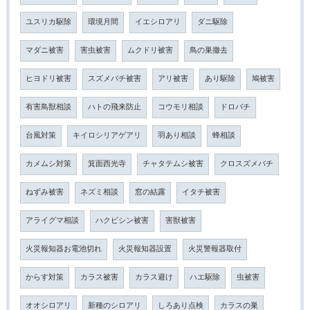
ユスリカ駆除
環境月間
イエシロアリ
ダニ駆除
マダニ被害
害虫被害
ムクドリ被害
鳥の巣撤去
ヒヨドリ被害
スズメバチ被害
アリ被害
あり駆除
鳩被害
有害鳥獣相談
ハトの飛来防止
コウモリ相談
ドロバチ
台風対策
キイロシリアゲアリ
羽あり相談
蜂相談
カメムシ対策
箕面西光寺
チャタテムシ被害
クロスズメバチ
ねずみ被害
ネズミ相談
窓の結露
イタチ被害
アライグマ相談
ハクビシン被害
害獣被害
火災報知器お電池切れ
火災報知器設置
火災警報器取付
からす対策
カラス被害
カラス避け
ハエ駆除
虫被害
オオシロアリ
新種のシロアリ
しろあり点検
カラスの巣