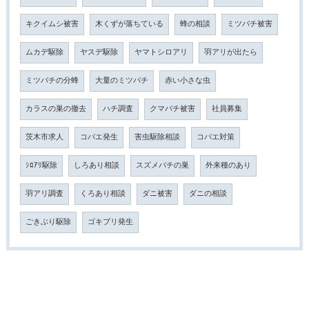
キクイムシ被害
木くずが落ちている
蜂の相談
ミツバチ被害
ムカデ駆除
ヤスデ駆除
ヤマトシロアリ
羽アリが出たら
ミツバチの分蜂
大量のミツバチ
赤い小さな虫
カラスの巣の撤去
ハチ調査
クマバチ被害
社員募集
茨木市求人
コバエ発生
害虫駆除相談
コバエ対策
ｼﾛｱﾘ駆除
しろあり相談
スズメバチの巣
外来種のあり
羽アリ調査
くろあり相談
ダニ被害
ダニの相談
ごきぶり駆除
ゴキブリ発生