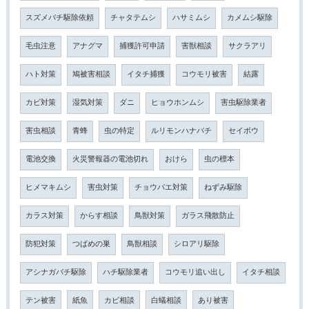
スズメバチ駆除依頼
チャタテムシ
ハサミムシ
カメムシ駆除
毛虫注意
アナグマ
捕獲許可申請
害獣相談
サクラアリ
ハト対策
鳩被害相談
イタチ捕獲
コウモリ被害
結露
カビ対策
湿気対策
ダニ
ヒョウホンムシ
害虫駆除業者
害虫相談
青蜂
虫の特定
ルリモンハナバチ
セイボウ
電池交換
火災警報器の電池切れ
おけら
虫の標本
ヒメマキムシ
害虫対策
チョウバエ対策
ねずみ駆除
カラス対策
からす相談
鳥獣対策
ガラス飛散防止
防犯対策
つばめの巣
鳥獣相談
シロアリ駆除
アシナガバチ駆除
ハチ駆除業者
コウモリ追い出し
イタチ相談
テン被害
紙魚
カビ相談
白蟻相談
あり被害