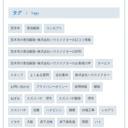
タグ
Tags
茨木市
害虫駆除
コンセプト
茨木市の害虫駆除･株式会社ハウスドクターの口コミ情報
茨木市の害虫駆除･株式会社ハウスドクターの評判
茨木市の害虫駆除･株式会社ハウスドクターのお客様の声
サービス
スタッフ
よくある質問
会社案内
株式会社ハウスドクター
お問い合わせ
プライバシーポリシー
採用情報
駆除
ねずみ
スズメバチ 堺市
スズメバチ駆除
堺市
スズメバチ
近畿
ハクビシン
捕獲
白蟻工事
シロアリ
イタチ
大阪
床下点検
床下換気扇
関西
ハト