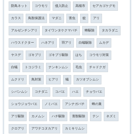
防鳥ネット
コウモリ
侵入防止
高槻市
セアカゴケグモ
カラス
鳥獣保護法
マダニ
害虫
蚊
アリ
アルゼンチンアリ
タイワンタケクマバチ
蜂駆除
タカラダニ
ハウスドクター
ハネアリ
羽アリ
白蟻駆除
ムカデ
ヤスデ
ゴキブリ
ゴキブリ駆除
はち
コウモリ対策
白蟻
トコジラミ
ナンキンムシ
毛虫
チャドクガ
ムクドリ
鳥対策
ヒアリ
蟻
カツオブシムシ
シバンムシ
コナダニ
コバエ
ハエ
チョウバエ
ショウジョウバエ
ノミバエ
アシナガバチ
蜂の巣
アリ駆除
カメムシ
ハチ駆除
害獣駆除
テン
ネズミ
クロアリ
アワテコヌカアリ
カミキリムシ