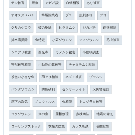
テン被害
紙魚
カビ相談
白蟻相談
あり被害
オオスズメバチ
蜂駆除業者
ブユ
虫刺され
ブヨ
クサカゲロウ
蚊の駆除
ヒラタムシ
ジガバチ
雨樋掃除
排水溝掃除
虫特定
小豆ゾウムシ
マメゾウムシ
毛虫被害
シロアリ被害
西光寺
カメムシ被害
小動物調査
害獣被害相談
小動物の糞被害
チャタテムシ駆除
茶色い小さな虫
羽アリ相談
ネズミ被害
ゾウムシ
パンダゾウムシ
防犯砂利
センサーライト
火災警報器
床下の湿気
ノロウィルス
虫相談
トコジラミ被害
コクゾウムシ
米の虫
屋根修理
点検商法
地震の備え
ローリングストック
衣類の防虫
カラス相談
毛虫駆除