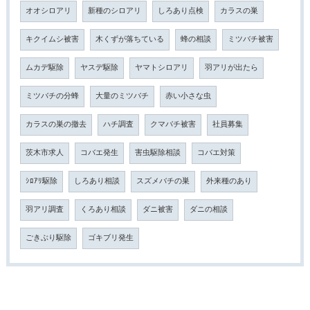
オオシロアリ
新種のシロアリ
しろあり点検
カラスの巣
キクイムシ被害
木くずが落ちている
蜂の相談
ミツバチ被害
ムカデ駆除
ヤスデ駆除
ヤマトシロアリ
羽アリが出たら
ミツバチの分蜂
大量のミツバチ
赤い小さな虫
カラスの巣の撤去
ハチ調査
クマバチ被害
社員募集
茨木市求人
コバエ発生
害虫駆除相談
コバエ対策
ｼﾛｱﾘ駆除
しろあり相談
スズメバチの巣
外来種のあり
羽アリ調査
くろあり相談
ダニ被害
ダニの相談
ごきぶり駆除
ゴキブリ発生