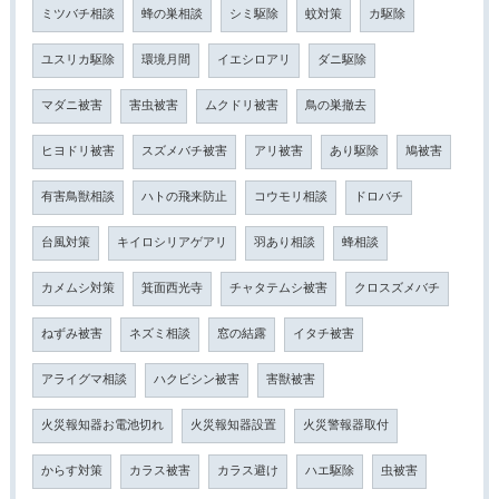
ミツバチ相談
蜂の巣相談
シミ駆除
蚊対策
カ駆除
ユスリカ駆除
環境月間
イエシロアリ
ダニ駆除
マダニ被害
害虫被害
ムクドリ被害
鳥の巣撤去
ヒヨドリ被害
スズメバチ被害
アリ被害
あり駆除
鳩被害
有害鳥獣相談
ハトの飛来防止
コウモリ相談
ドロバチ
台風対策
キイロシリアゲアリ
羽あり相談
蜂相談
カメムシ対策
箕面西光寺
チャタテムシ被害
クロスズメバチ
ねずみ被害
ネズミ相談
窓の結露
イタチ被害
アライグマ相談
ハクビシン被害
害獣被害
火災報知器お電池切れ
火災報知器設置
火災警報器取付
からす対策
カラス被害
カラス避け
ハエ駆除
虫被害