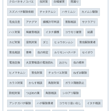
クロバネキノコバエ
虫対策
白蟻被害
雨漏り
スズメバチ駆除依頼
チャタテムシ
ハサミムシ
カメムシ駆除
毛虫注意
アナグマ
捕獲許可申請
害獣相談
サクラアリ
ハト対策
鳩被害相談
イタチ捕獲
コウモリ被害
結露
カビ対策
湿気対策
ダニ
ヒョウホンムシ
害虫駆除業者
害虫相談
青蜂
虫の特定
ルリモンハナバチ
セイボウ
電池交換
火災警報器の電池切れ
おけら
虫の標本
ヒメマキムシ
害虫対策
チョウバエ対策
ねずみ駆除
カラス対策
からす相談
鳥獣対策
ガラス飛散防止
防犯対策
つばめの巣
鳥獣相談
シロアリ駆除
アシナガバチ駆除
ハチ駆除業者
コウモリ追い出し
イタチ相談