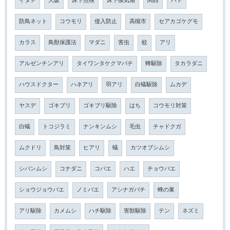
イタチ
大阪
床下点検
床下換気扇
関西
ハト
防鳥ネット
コウモリ
侵入防止
高槻市
セアカゴケグモ
カラス
鳥獣保護法
マダニ
害虫
蚊
アリ
アルゼンチンアリ
タイワンタケクマバチ
蜂駆除
タカラダニ
ハウスドクター
ハネアリ
羽アリ
白蟻駆除
ムカデ
ヤスデ
ゴキブリ
ゴキブリ駆除
はち
コウモリ対策
白蟻
トコジラミ
ナンキンムシ
毛虫
チャドクガ
ムクドリ
鳥対策
ヒアリ
蟻
カツオブシムシ
シバンムシ
コナダニ
コバエ
ハエ
チョウバエ
ショウジョウバエ
ノミバエ
アシナガバチ
蜂の巣
アリ駆除
カメムシ
ハチ駆除
害獣駆除
テン
ネズミ