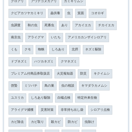
クロアリ
アワテコヌカアリ
カミキリムシ
クビアカツヤカミキリ
蟲供養
虫
箕面
コオロギ
虫調査
秋の虫
死番虫
あり
アカイエカ
チカイエカ
南京虫
アライグマ
いたち
アメリカカンザイシロアリ
くも
クモ
蜘蛛
しろあり
北摂
ネズミ駆除
ドブネズミ
ハツカネズミ
クマネズミ
プレミアム付商品券取扱店
火災報知器
防災
キクイムシ
啓蟄
ミツバチ
鳥の巣
虫の相談
キマダラカメムシ
ユスリカ
しろあり駆除
白蟻点検
特定外来生物
アライグマ捕獲
災害対策
非常持ち出し袋
シロアリ点検
カビ除去
カビ取り
殺カビ
防カビ
虫除け