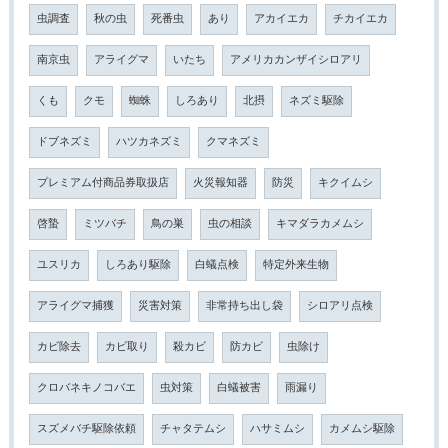
虫調査
秋の虫
死番虫
あり
アカイエカ
チカイエカ
南京虫
アライグマ
いたち
アメリカカンザイシロアリ
くも
クモ
蜘蛛
しろあり
北摂
ネズミ駆除
ドブネズミ
ハツカネズミ
クマネズミ
プレミアム付商品券取扱店
火災報知器
防災
キクイムシ
啓蟄
ミツバチ
鳥の巣
虫の相談
キマダラカメムシ
ユスリカ
しろあり駆除
白蟻点検
特定外来生物
アライグマ捕獲
災害対策
非常持ち出し袋
シロアリ点検
カビ除去
カビ取り
殺カビ
防カビ
虫除け
クロバネキノコバエ
虫対策
白蟻被害
雨漏り
スズメバチ駆除依頼
チャタテムシ
ハサミムシ
カメムシ駆除