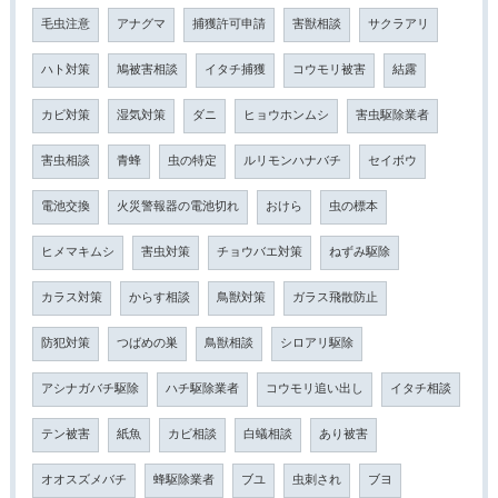
毛虫注意
アナグマ
捕獲許可申請
害獣相談
サクラアリ
ハト対策
鳩被害相談
イタチ捕獲
コウモリ被害
結露
カビ対策
湿気対策
ダニ
ヒョウホンムシ
害虫駆除業者
害虫相談
青蜂
虫の特定
ルリモンハナバチ
セイボウ
電池交換
火災警報器の電池切れ
おけら
虫の標本
ヒメマキムシ
害虫対策
チョウバエ対策
ねずみ駆除
カラス対策
からす相談
鳥獣対策
ガラス飛散防止
防犯対策
つばめの巣
鳥獣相談
シロアリ駆除
アシナガバチ駆除
ハチ駆除業者
コウモリ追い出し
イタチ相談
テン被害
紙魚
カビ相談
白蟻相談
あり被害
オオスズメバチ
蜂駆除業者
ブユ
虫刺され
ブヨ