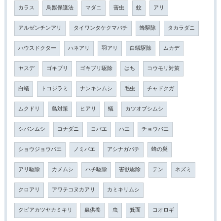
カラス
鳥獣保護法
マダニ
害虫
蚊
アリ
アルゼンチンアリ
タイワンタケクマバチ
蜂駆除
タカラダニ
ハウスドクター
ハネアリ
羽アリ
白蟻駆除
ムカデ
ヤスデ
ゴキブリ
ゴキブリ駆除
はち
コウモリ対策
白蟻
トコジラミ
ナンキンムシ
毛虫
チャドクガ
ムクドリ
鳥対策
ヒアリ
蟻
カツオブシムシ
シバンムシ
コナダニ
コバエ
ハエ
チョウバエ
ショウジョウバエ
ノミバエ
アシナガバチ
蜂の巣
アリ駆除
カメムシ
ハチ駆除
害獣駆除
テン
ネズミ
クロアリ
アワテコヌカアリ
カミキリムシ
クビアカツヤカミキリ
蟲供養
虫
箕面
コオロギ