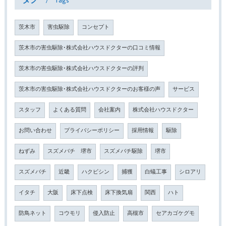
Tags
茨木市
害虫駆除
コンセプト
茨木市の害虫駆除･株式会社ハウスドクターの口コミ情報
茨木市の害虫駆除･株式会社ハウスドクターの評判
茨木市の害虫駆除･株式会社ハウスドクターのお客様の声
サービス
スタッフ
よくある質問
会社案内
株式会社ハウスドクター
お問い合わせ
プライバシーポリシー
採用情報
駆除
ねずみ
スズメバチ 堺市
スズメバチ駆除
堺市
スズメバチ
近畿
ハクビシン
捕獲
白蟻工事
シロアリ
イタチ
大阪
床下点検
床下換気扇
関西
ハト
防鳥ネット
コウモリ
侵入防止
高槻市
セアカゴケグモ