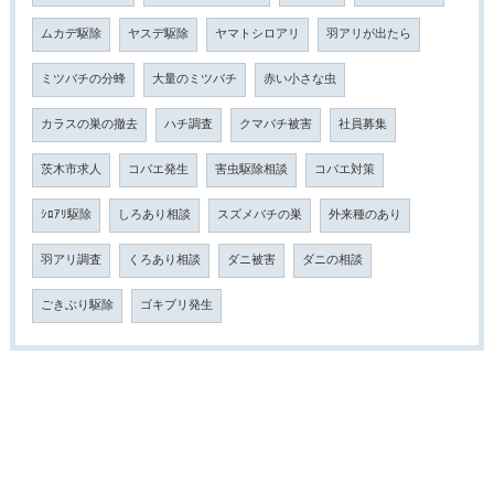
ムカデ駆除
ヤスデ駆除
ヤマトシロアリ
羽アリが出たら
ミツバチの分蜂
大量のミツバチ
赤い小さな虫
カラスの巣の撤去
ハチ調査
クマバチ被害
社員募集
茨木市求人
コバエ発生
害虫駆除相談
コバエ対策
ｼﾛｱﾘ駆除
しろあり相談
スズメバチの巣
外来種のあり
羽アリ調査
くろあり相談
ダニ被害
ダニの相談
ごきぶり駆除
ゴキブリ発生