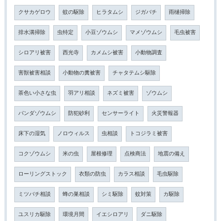
クサカゲロウ
蚊の駆除
ヒラタムシ
ジガバチ
雨樋掃除
排水溝掃除
虫特定
小豆ゾウムシ
マメゾウムシ
毛虫被害
シロアリ被害
西光寺
カメムシ被害
小動物調査
害獣被害相談
小動物の糞被害
チャタテムシ駆除
茶色い小さな虫
羽アリ相談
ネズミ被害
ゾウムシ
パンダゾウムシ
防犯砂利
センサーライト
火災警報器
床下の湿気
ノロウィルス
虫相談
トコジラミ被害
コクゾウムシ
米の虫
屋根修理
点検商法
地震の備え
ローリングストック
衣類の防虫
カラス相談
毛虫駆除
ミツバチ相談
蜂の巣相談
シミ駆除
蚊対策
カ駆除
ユスリカ駆除
環境月間
イエシロアリ
ダニ駆除