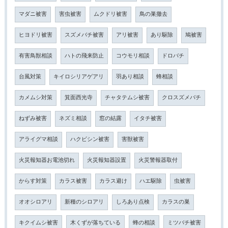
マダニ被害
害虫被害
ムクドリ被害
鳥の巣撤去
ヒヨドリ被害
スズメバチ被害
アリ被害
あり駆除
鳩被害
有害鳥獣相談
ハトの飛来防止
コウモリ相談
ドロバチ
台風対策
キイロシリアゲアリ
羽あり相談
蜂相談
カメムシ対策
箕面西光寺
チャタテムシ被害
クロスズメバチ
ねずみ被害
ネズミ相談
窓の結露
イタチ被害
アライグマ相談
ハクビシン被害
害獣被害
火災報知器お電池切れ
火災報知器設置
火災警報器取付
からす対策
カラス被害
カラス避け
ハエ駆除
虫被害
オオシロアリ
新種のシロアリ
しろあり点検
カラスの巣
キクイムシ被害
木くずが落ちている
蜂の相談
ミツバチ被害